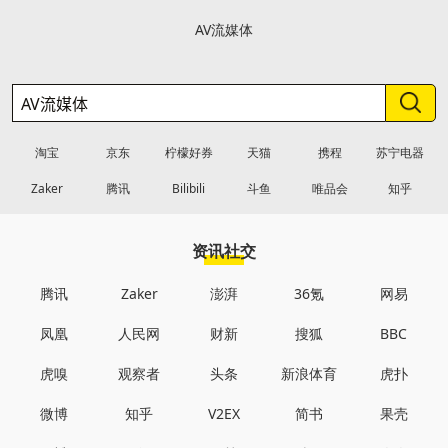
AV流媒体
淘宝
京东
柠檬好券
天猫
携程
苏宁电器
Zaker
腾讯
Bilibili
斗鱼
唯品会
知乎
资讯社交
腾讯
Zaker
澎湃
36氪
网易
凤凰
人民网
财新
搜狐
BBC
虎嗅
观察者
头条
新浪体育
虎扑
微博
知乎
V2EX
简书
果壳