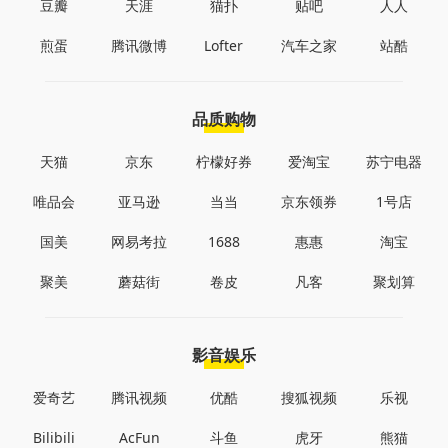
豆瓣
天涯
猫扑
贴吧
人人
煎蛋
腾讯微博
Lofter
汽车之家
站酷
品质购物
天猫
京东
柠檬好券
爱淘宝
苏宁电器
唯品会
亚马逊
当当
京东领券
1号店
国美
网易考拉
1688
惠惠
淘宝
聚美
蘑菇街
卷皮
凡客
聚划算
影音娱乐
爱奇艺
腾讯视频
优酷
搜狐视频
乐视
Bilibili
AcFun
斗鱼
虎牙
熊猫